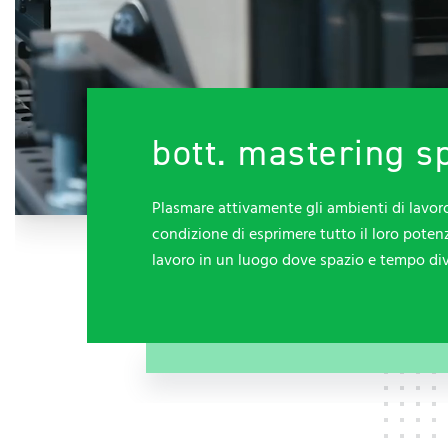
bott. mastering s
Plasmare attivamente gli ambienti di lavoro
condizione di esprimere tutto il loro pote
lavoro in un luogo dove spazio e tempo div