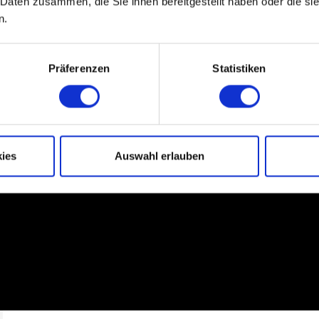
 Daten zusammen, die Sie ihnen bereitgestellt haben oder die s
n.
ti di lavoro in cui spazio e tempo vengono utilizzati in modo otti
Präferenzen
Statistiken
redamento industriale e postazioni di lavoro, offriamo soluzioni ch
ile. Scopri come bott aiuta le persone a diventare maestri del pro
ies
Auswahl erlauben