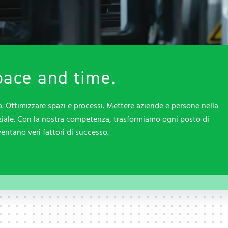
pace and time.
. Ottimizzare spazi e processi. Mettere aziende e persone nella
nziale. Con la nostra competenza, trasformiamo ogni posto di
entano veri fattori di successo.